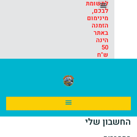
תפריט
לתשומת
0
לבכם,
מינימום
הזמנה
באתר
הינה
50
ש"ח
תפריט
ני אלבום עולם ומלואו – עונה 14
ון שלי