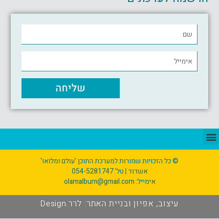
ל
שליחה
© כל הזכויות שמורות למערכת התוכן 'עולם ומלואו'
אשדוד | טל' ‭054-5281747
אימייל: olamalbum@gmail.com
עיצוב, אפיון ובניית האתר: לרר.Design